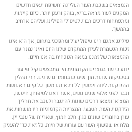
הנמצאים בשכבת העור העליונה וחשיפת תאים חדשים
המקנים לעור מראה בריא, בוהק ורענן יותר. כיום קיימות
ומתפתחות דרכים רבות לטיפולי הפילינג ועליהם ארחיב
בהמשך.
פילינג אמנם הינו טיפול יעיל ומהפכני בתחום, אך הוא אינו
זכות הנשמרת לעידן המתקדם שלנו היום ואינו נמנה עם
ההמצאות של זמננו במאה הנוכחית בה אנו חיים.
ידוע כי עוד במצרים הקדמונית היו מתבצעים קילופי עור
בטכניקות שונות תוך שימוש בחומרים שונים. הרי תהליך
ההזדקנות ליווה וימשיך ללוות אותנו משך כל קיום האנושות
וכבר לפני אלפי שנים נשים, אשר דאגו לטיפוחן, חיפשו,
המציאו ומצאו דרכים שונות להתגבר ולעכב את תהליך
הזדקנות העור, הטבעי. המצריות הקדמוניות היו מושחות את
עורן בחומרים שונים כגון: חלב חמוץ, שאריות של ענבי יין,
מלח או שפשוף העור עם עורות של חיות, כל זאת כדי להעניק