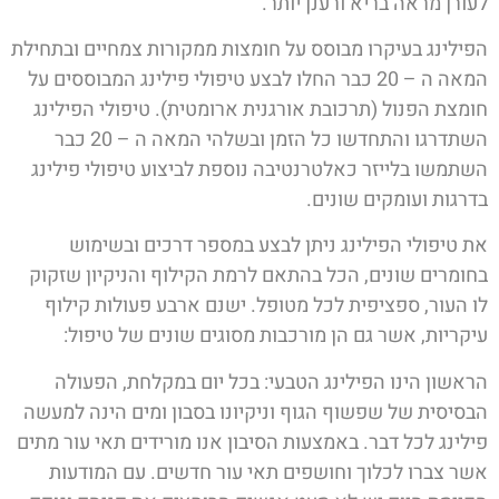
לעורן מראה בריא ורענן יותר.
הפילינג בעיקרו מבוסס על חומצות ממקורות צמחיים ובתחילת
המאה ה – 20 כבר החלו לבצע טיפולי פילינג המבוססים על
חומצת הפנול (תרכובת אורגנית ארומטית). טיפולי הפילינג
השתדרגו והתחדשו כל הזמן ובשלהי המאה ה – 20 כבר
השתמשו בלייזר כאלטרנטיבה נוספת לביצוע טיפולי פילינג
בדרגות ועומקים שונים.
את טיפולי הפילינג ניתן לבצע במספר דרכים ובשימוש
בחומרים שונים, הכל בהתאם לרמת הקילוף והניקיון שזקוק
לו העור, ספציפית לכל מטופל. ישנם ארבע פעולות קילוף
עיקריות, אשר גם הן מורכבות מסוגים שונים של טיפול:
הראשון הינו הפילינג הטבעי: בכל יום במקלחת, הפעולה
הבסיסית של שפשוף הגוף וניקיונו בסבון ומים הינה למעשה
פילינג לכל דבר. באמצעות הסיבון אנו מורידים תאי עור מתים
אשר צברו לכלוך וחושפים תאי עור חדשים. עם המודעות