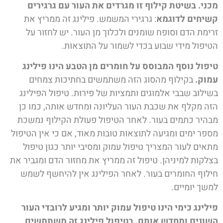
מכני. בשיטת קילוף זו מגרדים את העור עם גרגירים
קשיחים לדוגמא
: גרגירי המשמש. פילינג זה ממריץ את
זרימת הדם וסופח שומנים ולכלוך מן העור. יש לחזור על
הטיפול מידי שבוע בכדי לשמור על התוצאות.
טיפול נוסף המבוסס על חומרים מן הטבע הינו פילינג
עמוק.
בקילוף מהסוג הזה משתמשים בחתיכות צמחים
בשילוב שבבי אלמוגים ותמציות של פירות. טיפול הפילינג
הזה מקלף את שכבת העור העליונה ומחדש אותה, כמו כן
מבהיר כתמים בעור. לאחר הטיפול פעולת הקילוף נמשכת
מספר ימים ומגיעה לתוצאות טובות מאוד, אם כי אין הטיפול
מתאים לעור המצריך טיפול עמוק ומסיבי יותר כגון טיפול
בצלקות למיניהן. טיפול זה ממריץ את מחזור הדם ומגביר את
חילוף החומרים בעור. לאחר הפילינג אין להיחשף לשמש
למשך יומיים.
פילינג כימי הינו טיפול עמוק יותר ומגיע לרובדי העור
השונים ומחדש אותם. בטיפול פילינג זה משתמשים