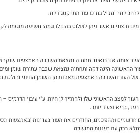
 לא רצויה של העור או ניתן להפחית נזקים שכבר קיימים.
רחב יותר ומכיל בתוכו עוד תתי קטגוריות.
רמים חיצוניים אשר ניתן לשלוט בהם לדוגמה: חשיפה מוגזמת לק
העור אותה אנו רואים. תחתיה נמצאת השכבה האמצעים שנקראת
ר הראשונה הינה דקה ותחתיה נמצאת שכבה עתירת שומן ומים הח
ל העור והשכבה האמצעית מאבדת מן השומן החיוני והולכת ומי
 העור למצב הראשוני שלו ולהחזיר לו חיות, ע"י עיבוי הדרמיס
נן, בריא וצעיר יותר.
ם חדשניים ומהפכנים, החודרים את העור בעדינות ובאמצעות תכ
ר ומלא ברק עם רעננות ממושכת.