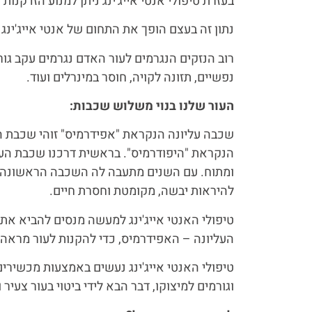
בעזרת טיפולי אנטי אייג'ינג ניתן למנוע הזדקנות
נתון זה בעצם הופך את התחום של אנטי אייג'ינג ל
רוב הנזקים הנגרמים לעור האדם נגרמים עקב גו
נפשיים, תזונה לקויה, חוסר במינרלים ועוד.
העור שלנו בנוי משלוש שכבות
:
שכבה עליונה הנקראת "אפידרמיס" זוהי שכבת 
הנקראת "היפודרמיס". בראשית דרכנו שכבת העו
ומתוח. עם השנים מתעבה לה השכבה הראשונה ש
להיראות יבשה, מקומטת וחסרת חיים.
טיפולי האנטי אייג'ינג למעשה מנסים להביא את
העליונה – האפידרמיס, כדי להקנות לעור מראה רע
טיפולי האנטי אייג'ינג נעשים באמצעות מכשירי
וגורמים למיצוקו, דבר הבא לידי ביטוי בעור צעי