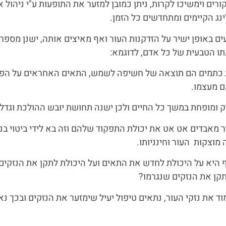
ורים וימשיכו לקרות, ניתן כמובן למזער את התופעות ע"י ניהול א
ינג הקיימים ומתחדשים כל הזמן.
ים באופן ישיר על הזדקנות העור ואף מאיצים אותה, ישנן מספר
ו הטבעית של כל אדם, לדוגמא:
פעת כתמים הם תוצאה של חשיפה לשמש, התאים האחראים על הפיג
ם מעצמו.
ק ומופחת במשך כל החיים ולכן ישנה תחושת יובש ההולכת וגדלה
מאבדים אט אט את יכולת התפקוד שלהם וזה בא לידי ביטוי בנפ
מוצקות העור וחינניותו.
היא על היכולת לחדש את התאים ועל היכולת לתקן את הנזקים ש
לתקן את הנזקים שנגרמו?
וד את נזקי העור, נתאים טיפול יעיל שימזער את הנזקים ובכך 