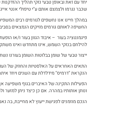
יחד עם זאת ובאופן טבעי נזקי תהליך ההזדקנות ק
שכבר נגרמו ולצמצם אותם ע"י טיפולי אנטי אייג'
במהלך חיינו אנו נחשפים לגורמים רבים המשפיע
החשיפה לאותם גורמים מזיקים הנמצאים בסביבת
פיגמנטציה בעור – איבוד הגוון בעור ו/או הו
להילחם בנזקי השמש, אינו מתחדש ואינו משתק
ייצור טבעי של שומן בבלוטות השומן בעורנו נשח
התאים האחראים על האלסטיות והחוזק של העור 
הנקראת "דרמיס" מידלדלת עם השנים ויחד איתה 
הפעילות התקינה של האיברים בגוף משפיעה אף 
ונותן אותותיו במהרה. אם כן כיצד ניתן למזער ו
הנכם מוזמנים לפגישת ייעוץ לא מחייבת, בה נאמ